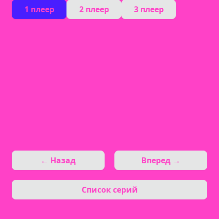
1 плеер
2 плеер
3 плеер
← Назад
Вперед →
Список серий