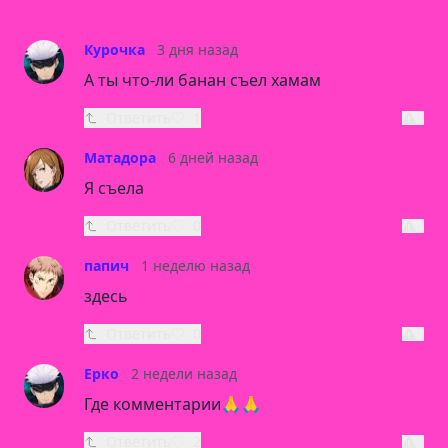
Курочка
3 дня назад
А ты что-ли банан съел хамам
Ответить
1
Матадора
6 дней назад
Я съела
Ответить
0
папич
1 неделю назад
здесь
Ответить
0
Ерко
2 недели назад
Где комментарии🙏🙏
Ответить
2