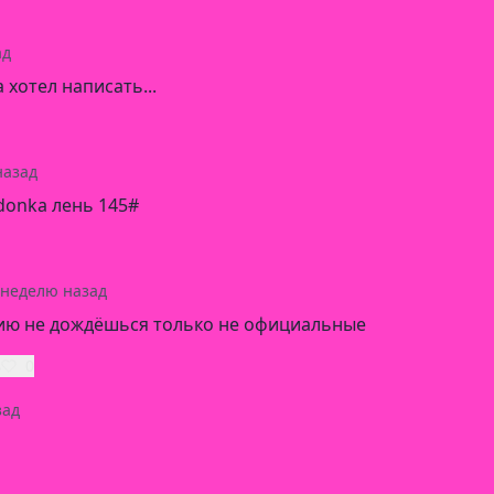
ад
 хотел написать...
назад
 donka лень 145#
 неделю назад
ию не дождёшься только не официальные
ь
0
зад