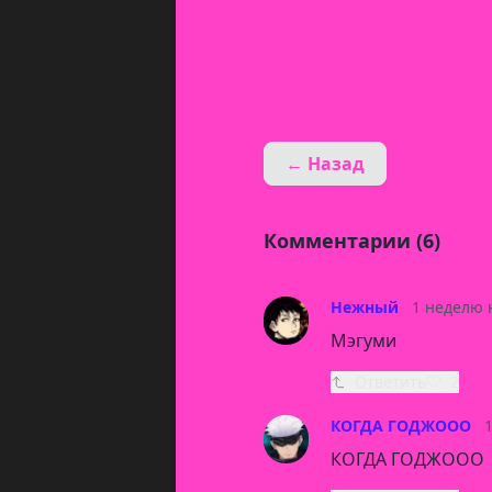
← Назад
Комментарии (6)
Нежный
1 неделю 
Мэгуми
Ответить
2
КОГДА ГОДЖООО
КОГДА ГОДЖООО