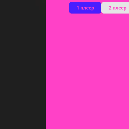
1 плеер
2 плеер