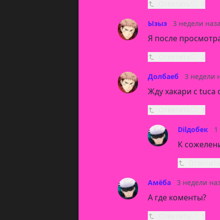
Ответить
0
Ыэыэ
3 недели наз
Я после просмотра
Ответить
2
Долбаеб
3 недели 
Жду хакари с tuca
Ответить
1
Dilдобек
1
К сожелен
Ответит
Амëба
3 недели на
А где коменты?
Ответить
1