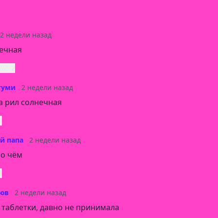
2 недели назад
нечная
ь
2
гуми
2 недели назад
а рил солнечная
0
й папа
2 недели назад
 о чём
0
зюв
2 недели назад
 таблетки, давно не принимала