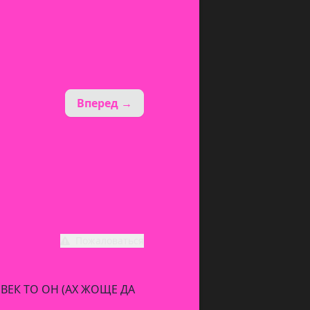
Вперед →
Пожаловаться
ВЕК ТО ОН (АХ ЖОЩЕ ДА