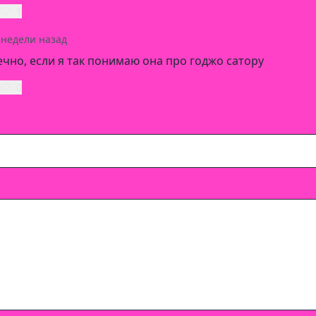
ь
1
 недели назад
чно, если я так понимаю она про годжо сатору
ь
0