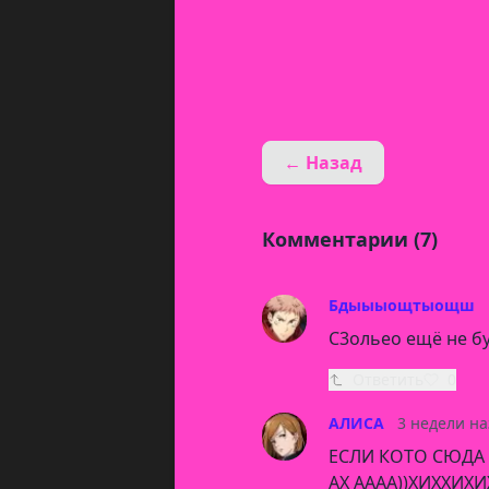
← Назад
Комментарии (7)
Бдыыыощтыощш
С3ольео ещё не б
Ответить
0
АЛИСА
3 недели на
ЕСЛИ КОТО СЮДА 
АХ АААА))ХИХХИ