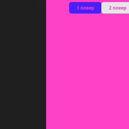
1 плеер
2 плеер