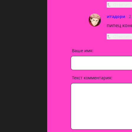
Ответит
итадори
2
пипец коне
Ответит
Ваше имя:
Текст комментария: