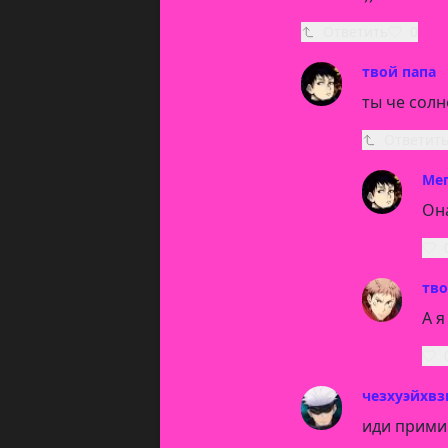
Ответить
0
твой папа
ты че сол
Ответит
Ме
Он
тво
А я
чезхуэйхв
иди прими