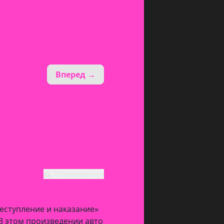
Вперед →
Пожаловаться
еступление и наказание»
В этом произведении авто