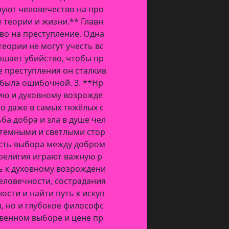
нуют человечество на про
 теории и жизни.** Главн
во на преступление. Одна
еории не могут учесть вс
ршает убийство, чтобы пр
е преступления он сталкив
я была ошибочной. 3. **Нр
ию и духовному возрожде
о даже в самых тяжёлых с
ба добра и зла в душе чел
 тёмными и светлыми стор
ость выбора между добром
 религия играют важную р
ь к духовному возрождени
еловечности, сострадания
ости и найти путь к искуп
, но и глубокое философс
твенном выборе и цене пр