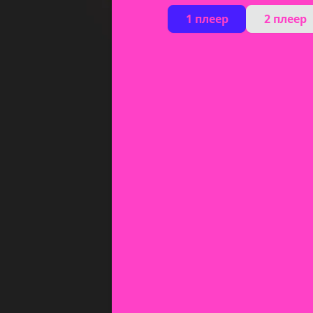
1 плеер
2 плеер