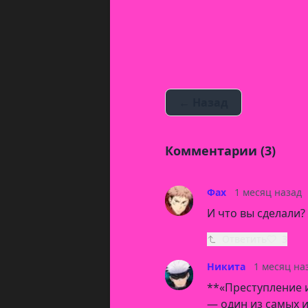
← Назад
Комментарии (3)
Фах
1 месяц назад
И что вы сделали
Ответить
3
Никита
1 месяц на
**«Преступление и
— один из самых 