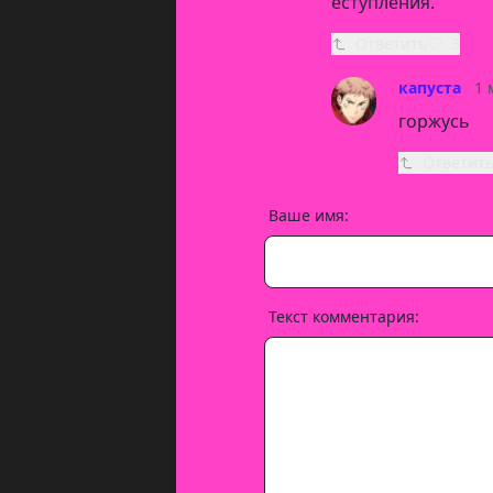
еступления.
Ответить
3
капуста
1 
горжусь
Ответит
Ваше имя:
Текст комментария: