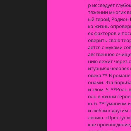
р исследует глуб
тяжении многих в
ый герой, Родион
ко жизнь опроверг
ех факторов и пос
оверить свою теор
ается с муками со
авственное очище
нию лежит через с
итуациях человек 
овека.** В романе
онами. Эта борьб
и злом. 5. **Роль
оль в жизни герое
ю. 6. **Гуманизм 
и любви к другим 
лению. «Преступле
кое произведение,