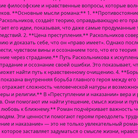
окие философские и нравственные вопросы, которые вол
еков. **Основные мысли романа:** 1. **Противостояние
 Раскольников, создаёт теорию, оправдывающую его пра
ает его идеи, показывая, что даже самые продуманные т
ледствий. 2. **Цена преступления.** Раскольников сове
ию и доказать себе, что он «право имеет». Однако посл
вести, чувством вины и осознанием того, что его теори
ние через страдание.** Путь Раскольникова к искуплен
традание и осознание своей ошибки. Это показывает, чт
может найти путь к нравственному очищению. 4. **Борь
 показана внутренняя борьба главного героя между его
а отражает сложность человеческой натуры и возможн
 веры и религии.** В «Преступлении и наказании» вера и
в. Они помогают им найти утешение, смысл жизни и пут
и любовь к ближнему.** Роман подчёркивает важность ч
людям. Эти ценности помогают героям преодолеть трудн
ние и наказание» — это не только увлекательный роман
 которое заставляет задуматься о смысле жизни, нравс