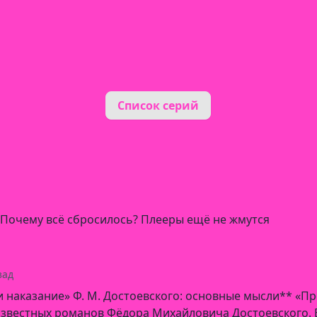
Список серий
? Почему всё сбросилось? Плееры ещё не жмутся
зад
 наказание» Ф. М. Достоевского: основные мысли** «Пр
известных романов Фёдора Михайловича Достоевского. 